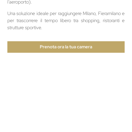
l’aeroporto).
Una soluzione ideale per raggiungere Milano, Fieramilano e
per trascorrere il tempo libero tra shopping, ristoranti e
strutture sportive.
Prenota ora la tua camera
Scopri tutte le nostre
offerte
Le offerte speciali disponibili presso il nostro hotel
permettono ai visitatori
di godere di un soggiorno a prezzi speciali.