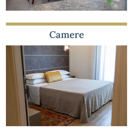
ferroviaria. A soli 15
minuti da
Fieramilano
Camere