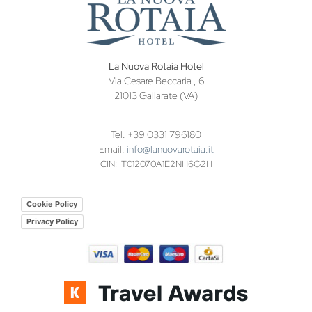
La Nuova Rotaia Hotel
Via Cesare Beccaria , 6
21013 Gallarate (VA)
Tel. +39 0331 796180
Email:
info@lanuovarotaia.it
CIN: IT012070A1E2NH6G2H
Cookie Policy
Privacy Policy